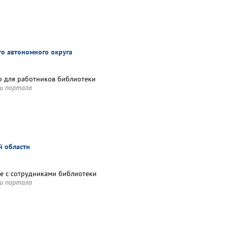
го автономного округа
р для работников библиотеки
и портала
й области
е с сотрудниками библиотеки
и портала