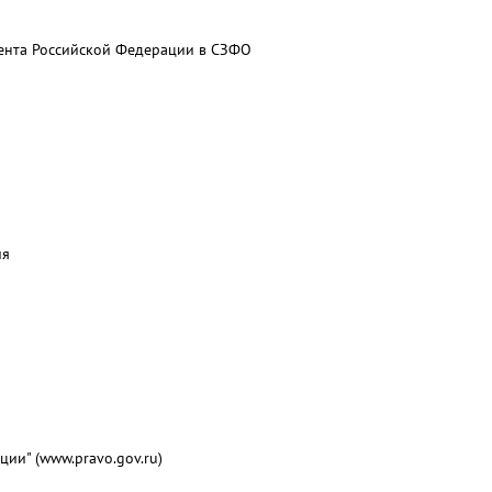
дента Российской Федерации в СЗФО
ия
и" (www.pravo.gov.ru)