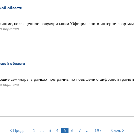
кой области
иятие, посвященное популяризации "Официального интернет‑портала
и портала
ской области
ющие семинары в рамках программы по повышению цифровой грамот
и портала
< Пред.
1
...
3
4
5
6
7
...
197
След. >