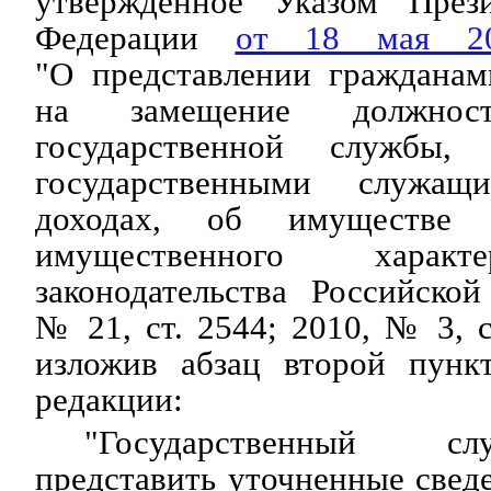
утвержденное Указом Прези
Федерации
от 18 мая 
"О представлении граждана
на замещение должност
государственной службы,
государственными служа
доходах, об имуществе и
имущественного характ
законодательства Российско
№ 21, ст. 2544; 2010, № 3, с
изложив абзац второй пунк
редакции:
"Государственный с
представить уточненные сведе