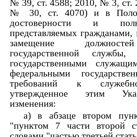
№ 39, ст. 4588; 2010, № 3, ст. 
№ 30, ст. 4070) и в Поло
достоверности и полн
представляемых гражданами,
замещение должносте
государственной службы,
государственными служащи
федеральными государств
требований к служебн
утвержденное этим Ука
изменения:
а) в абзаце втором пун
"пунктом 7 части второй с
словами "частью третьей стать