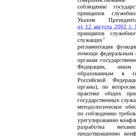
соблюдение госуда
принципов служебно
Указом Президен
от
12 августа 2002 г.
принципов служебног
служащих"
регламентация функци
помощи федеральным о
органам государственн
Федерации, иным 
образованным в со
Российской Федерац
органы), по вопроса
практике общих при
государственных служ
методологическое обе
по соблюдению требов
урегулированию конфл
разработка мех
предотвращению конф