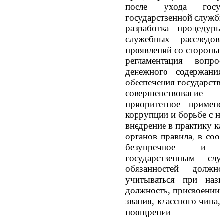
после ухода госу
государственной служ
разработка процедур
служебных расследо
проявлений со сторон
регламентация вопр
денежного содержани
обеспечения государс
совершенствовани
приоритетное приме
коррупции и борьбе с н
внедрение в практику 
органов правила, в со
безупречное и 
государственным с
обязанностей долж
учитываться при на
должность, присвоении
звания, классного чина
поощрении