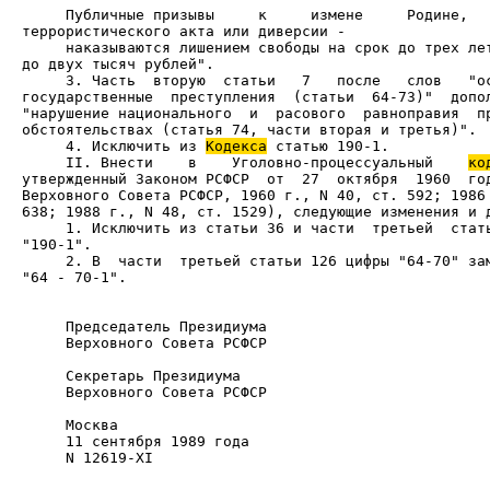
     Публичные призывы     к     измене     Родине,   
     наказываются лишением свободы на срок до трех лет
     3. Часть  вторую  статьи   7   после   слов   "ос
государственные  преступления  (статьи  64-73)"  допол
"нарушение национального  и  расового  равноправия  пр
     4. Исключить из 
Кодекса
     II. Внести    в    Уголовно-процессуальный    
ко
утвержденный Законом РСФСР  от  27  октября  1960  год
Верховного Совета РСФСР, 1960 г., N 40, ст. 592; 1986 
     1. Исключить из статьи 36 и части  третьей  стать
     2. В  части  третьей статьи 126 цифры "64-70" зам
"64 - 70-1".

     Верховного Совета РСФСР                          
     Верховного Совета РСФСР                          
     N 12619-XI
