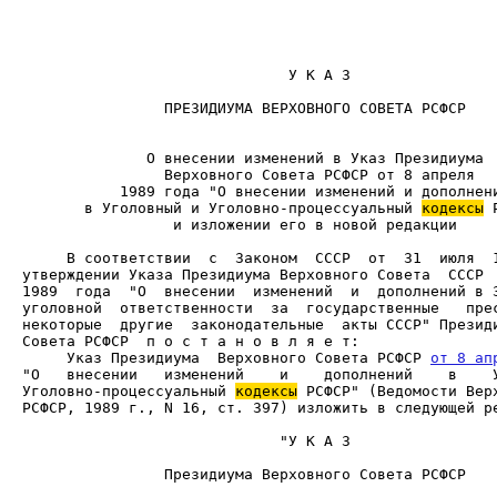
                              У К А З

                ПРЕЗИДИУМА ВЕРХОВНОГО СОВЕТА РСФСР

       в Уголовный и Уголовно-процессуальный 
кодексы
                 и изложении его в новой редакции

     В соответствии  с  Законом  СССР  от  31  июля  1
утверждении Указа Президиума Верховного Совета  СССР  
1989  года  "О  внесении  изменений  и  дополнений в З
уголовной  ответственности  за  государственные   прес
некоторые  другие  законодательные  акты СССР" Президи
     Указ Президиума  Верховного Совета РСФСР 
от 8 ап
"О   внесении   изменений    и    дополнений    в    У
Уголовно-процессуальный 
кодексы
 РСФСР" (Ведомости Верх
РСФСР, 1989 г., N 16, ст. 397) изложить в следующей ре
                             "У К А 3

                Президиума Верховного Совета РСФСР
