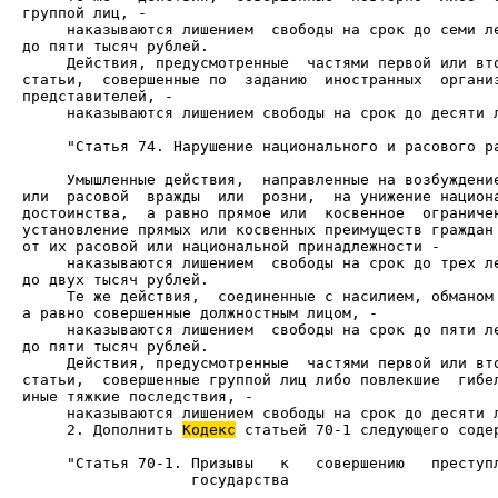
     наказываются лишением  свободы на срок до семи ле
     Действия, предусмотренные  частями первой или вто
статьи,  совершенные по  заданию  иностранных  организ
     наказываются лишением свободы на срок до десяти л
     "Статья 74. Нарушение национального и расового ра
     Умышленные действия,  направленные на возбуждение
или  расовой  вражды  или  розни,  на унижение национа
достоинства,  а равно прямое или  косвенное  ограничен
установление прямых или косвенных преимуществ граждан 
     наказываются лишением  свободы на срок до трех ле
     Те же действия,  соединенные с насилием, обманом 
     наказываются лишением  свободы на срок до пяти ле
     Действия, предусмотренные  частями первой или вто
статьи,  совершенные группой лиц либо повлекшие  гибел
     2. Дополнить 
Кодекс
 статьей 70-1 следующего содер
                   государства
