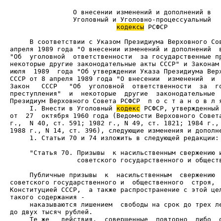
кодексы
 РСФСР

     В соответствии с Указом Президиума Верховного Сов
апреля 1989 года "О внесении изменений и дополнений  в
"Об  уголовной  ответственности  за государственные пр
некоторые другие законодательные акты СССР" и Законам 
июля  1989  года "Об утверждении Указа Президиума Верх
СССР от 8 апреля 1989 года "О внесении  изменений  и  
Закон   СССР   "Об  уголовной  ответственности  за  го
преступления"  и  некоторые  другие  законодательные  
     I. Внести в Уголовный 
кодекс
 РСФСР, утвержденный 
от  27  октября 1960 года (Ведомости Верховного Совета
г.,  N 40, ст. 591; 1982 г., N 49, ст. 1821; 1984 г., 
     1. Статьи 70 и 74 изложить в следующей редакции:

                 советского государственного и обществ
     Публичные призывы  к  насильственным  свержению  
советского государственного и  общественного  строя,  
Конституцией СССР,  а также распространение с этой цел
     наказываются лишением  свободы на срок до трех ле
     Те же   действия,  совершенные  повторно  либо  о