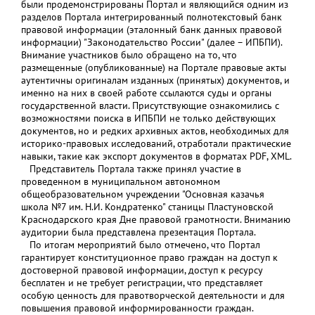
были продемонстрированы Портал и являющийся одним из
разделов Портала интегрированный полнотекстовый банк
правовой информации (эталонный банк данных правовой
информации) "Законодательство России" (далее – ИПБПИ).
Внимание участников было обращено на то, что
размещенные (опубликованные) на Портале правовые акты
аутентичны оригиналам изданных (принятых) документов, и
именно на них в своей работе ссылаются суды и органы
государственной власти. Присутствующие ознакомились с
возможностями поиска в ИПБПИ не только действующих
документов, но и редких архивных актов, необходимых для
историко-правовых исследований, отработали практические
навыки, такие как экспорт документов в форматах PDF, XML.
Представитель Портала также принял участие в
проведенном в муниципальном автономном
общеобразовательном учреждении "Основная казачья
школа №7 им. Н.И. Кондратенко" станицы Пластуновской
Краснодарского края Дне правовой грамотности. Вниманию
аудитории была представлена презентация Портала.
По итогам мероприятий было отмечено, что Портал
гарантирует конституционное право граждан на доступ к
достоверной правовой информации, доступ к ресурсу
бесплатен и не требует регистрации, что представляет
особую ценность для правотворческой деятельности и для
повышения правовой информированности граждан.