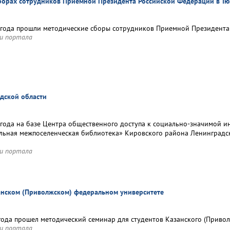
борах сотрудников Приемной Президента Российской Федерации в Тю
года прошли методические сборы сотрудников Приемной Президента
и портала
дской области
года на базе Центра общественного доступа к социально-значимой 
льная межпоселенческая библиотека» Кировского района Ленинград
и портала
анском (Приволжском) федеральном университете
года прошел методический семинар для студентов Казанского (Приво
и портала