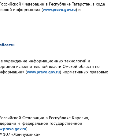
оссийской Федерации в Республике Татарстан, в ходе
авовой информации» (
www.pravo.gov.ru
) и
области
ное учреждение информационных технологий и
органов исполнительной власти Омской области по
информации» (
www.pravo.gov.ru
) нормативных правовых
Российской Федерации в Республике Карелия,
едерации и федеральной государственной
.pravo.gov.ru
).
а № 107 «Жемчужинка»