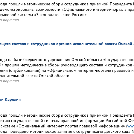
года прошли методические сборы сотрудников приемной Президента Р
одемонстрированы возможности «Официального интернет-портала пр
авовой системы «Законодательство России»
и портала
ящего состава и сотрудников органов исполнительной власти Омской 
года на базе бюджетного учреждения Омской области «Государствен
» прошли методические сборы руководящего состава и сотрудников 
ния (опубликования) на «Официальном интернет-портале правовой 
полнительной власти Омской области
и портала
ки Карелия
года прошли методические сборы сотрудников приемной Президента 
итию государственной системы правовой информации Российской Ф
системе «Официальный интернет-портал правовой информации» (
www
года проведено методическое занятие с сотрудниками детского сад