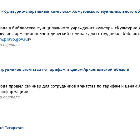
 «Культурно-спортивный комплекс» Хомутовского муниципального обр
года в библиотеке муниципального учреждения культуры «Культурно
ел информационно-методический семинар для сотрудников библиоте
w.pravo.gov.ru
)»
и портала
отрудников агентства по тарифам и ценам Архангельской области
года прошел семинар для сотрудников агентства по тарифам и ценам А
й информации»
и портала
ки Татарстан