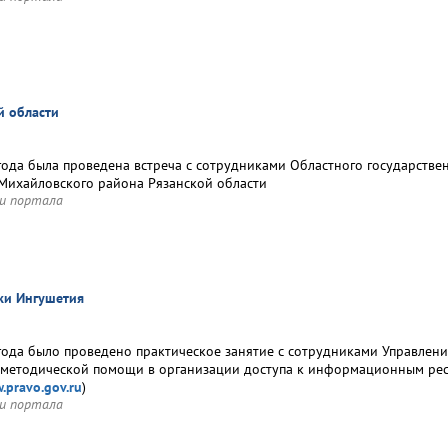
й области
года была проведена встреча с сотрудниками Областного государств
Михайловского района Рязанской области
и портала
ки Ингушетия
года было проведено практическое занятие с сотрудниками Управлени
 методической помощи в организации доступа к информационным ре
.pravo.gov.ru
)
и портала