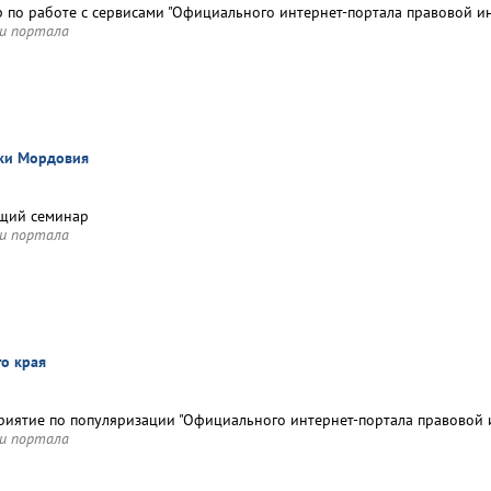
 по работе с сервисами "Официального интернет-портала правовой ин
и портала
ики Мордовия
щий семинар
и портала
го края
иятие по популяризации "Официального интернет-портала правовой и
и портала