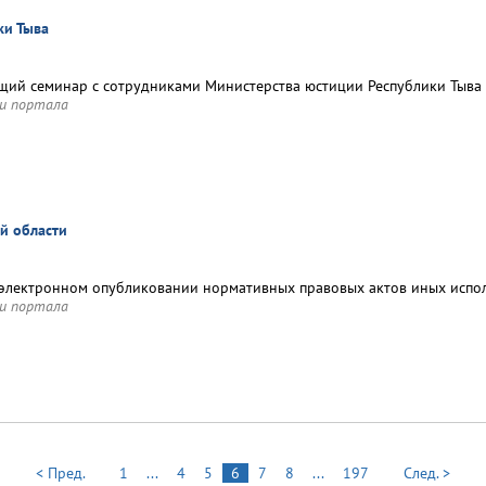
ки Тыва
ий семинар с сотрудниками Министерства юстиции Республики Тыва
и портала
й области
лектронном опубликовании нормативных правовых актов иных испол
и портала
< Пред.
1
...
4
5
6
7
8
...
197
След. >