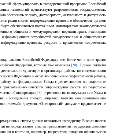
ложений сформулировано в государственной программе Российской
нных технологий препятствуют разрозненность государственных
о обеспечить полноту, достоверность, актуальность и доступность
интеграции систем информационно-правового обеспечения органов
 будет обеспечиваться постоянным мониторингом законодательства
ционного общества и международными нормами права. Реализация
я информационных потребностей государственных и общественных
ия информационно-правовых ресурсов с применением современных
вода законов
Российской Федерации
, тем более что в поле зрения
ссийской Федерации
, которые уже отменены.
[20]
Однако согласно
деятельности «участвует в организации работы по систематизации
ссийской Федерации
о мерах по повышению эффективности работы,
 работу по формированию Свода с деятельностью по подготовке
м программно-технического сопровождения работы по подготовке
ельства об информации
[23]
терминология вышеуказанного Указа и
ия и определения требует, например, понятие «машиночитаемый»
шиночитаемый» документ. «Электронный» документ предполагает не
рмационных систем должна отводиться государству. Высказывается
и непосредственное участие представителей государства способно
рования и контроля, например, посредством придания официального