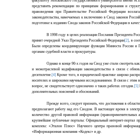
факультету Московского государственного университета имени М.
представить рекомендации по принципам формирования и структу
правоведения при Правительстве Российской Федерации возлаг
законодательства, намечаемых к включению в Свод законов Россий
подготовке к изданию Свода законов Российской Федерации в качес
В 1998 году в целях реализации Послания Президента Ро
принят очередной Указ Президента Российской Федерации
[2]
, в со
Были определены координирующие функции Минюста России и Гос
органам судебной власти и прокуратуры.
Однако в конце 90-х годов на Свод уже стали смотреть ка
и межотраслевой кодификации законодательства в связи с обно
десятилетие.
[4]
Кроме того, в юридической практике широко
распр
носителях и широкими научными исследованиями. В связи с этим 
вопрос, не свидетельствует однозначно о таких работах сегодня.
[5]
дополнительных пояснений и обоснований.
Прежде всего, следует признать, что достижения в облас
предполагают работу над его Сводом. В настоящее время в электр
количество другой правовой информации (правоприменительных а
крупнейшие публичные порталы: Официальный интернет-портал п
комплекс «Эталон Плюс» Научного центра правовой информаци
«Информационная компания «Кодекс» и др.