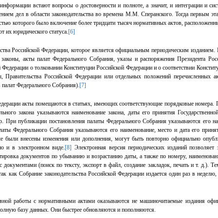
нформации встают вопросы о достоверности и полноте, а значит, и интеграции и си
нием дел в области законодательства во времена М.М. Сперанского. Тогда первым эт
стью которого было включение более тридцати тысяч нормативных актов, расположенн
от их юридического статуса.
[6]
ельства Российской Федерации, которое является официальным периодическим изданием
законы, акты палат Федерального Собрания, указы и распоряжения Президента Рос
 Федерации о толковании Конституции Российской Федерации и о соответствии Констит
, Правительства Российской Федерации или отдельных положений перечисленных ак
 палат Федерального Собрания).
[7]
дерации акты помещаются в статьях, имеющих соответствующие порядковые но­мера. П
льного закона указываются наименование закона, даты его принятия Государственн
ер. При публикации постановления палаты Федерального Собрания указываются его наи
латы Федерального Собрания указываются его наименование, место и дата его приня
ые были внесены изменения или дополнения, могут быть повторно официально опубл
но и в электронном виде.
[8]
Электронная версия периодических изданий позволяет 
ировка документов по убыванию и возрастанию даты, а также по номеру, наименован
кументами (поиск по тексту, экспорт в файл, создание закладок, печать и т. д.). Те
 так как Собрание законодательства Российской Федерации издается один раз в неделю
ивной работы с нормативными актами оказываются не машиночитаемые издания офиц
полную базу данных. Они быстрее обновляются и пополняются.