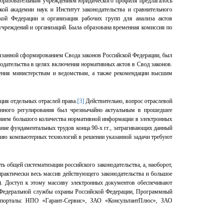
 образовательным учреждениям юридического профиля предлагалось
ой академии наук и Институт законодательства и сравнительного
кой Федерации и организация рабочих групп для анализа актов
учреждений и организаций. Была образована временная комиссия по
язанной сформированием Свода законов Российской Федерации, был
нодательства в целях включения нормативных актов в Свод законов.
ения министерствам и ведомствам, а также рекомендации высшим
ция отдельных отраслей права.
[3]
Действительно, вопрос отраслевой
венного регулирования был чрезвычайно актуальным в прошедшее
нием большого количества нормативной информации в электронных
ание фундаментальных трудов конца 90-х гг., затрагивающих данный
ию компьютерных технологий в решении указанной задачи требуют
ь общей систематизации российского законодательства, а, наоборот,
практически весь массив действующего законодательства и большое
). Доступ к этому массиву электронных документов обеспечивают
 Федеральной службы охраны Российской Федерации, Программный
е порталы: НПО «Гарант-Сервис», ЗАО «КонсультантПлюс», ЗАО