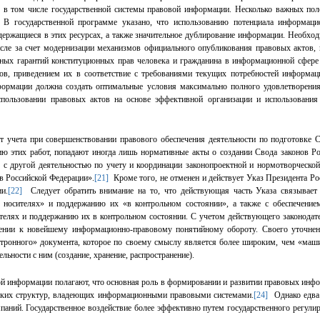
 в том числе государственной системы правовой информации. Несколько важных по
 государственной программе указано, что использованию потенциала информацио
ержащиеся в этих ресурсах, а также значительное дублирование информации. Необходим
сле за счет модернизации механизмов официального опубликования правовых актов, 
нных гарантий конституционных прав человека и гражданина в информационной сфере
тов, приведением их в соответствие с требованиями текущих потребностей информа
формации должна создать оптимальные условия максимально полного удовлетворени
использовании правовых актов на основе эффективной организации и использован
т учета при совершенствовании правового обеспечения деятельности по подготовке С
ию этих работ, попадают иногда лишь нормативные акты о создании Свода законов
Ро
с другой деятельностью по учету и координации законопроектной и нормотворческой 
ов Российской Федерации».
[21]
Кроме того, не отменен и действует Указ Президента
Ро
и.
[22]
Следует обратить внимание на то, что действующая часть Указа связывает
носителях» и поддержанию их «в контрольном состоянии», а также с обеспечение
телях и поддержанию их в контрольном состоянии. С учетом действующего законодат
ении к новейшему информационно-правовому понятийному обороту. Своего уточнен
ектронного» документа, которое по своему смыслу является более широким, чем «ма
льности с ним (создание, хранение, распространение).
й информации полагают, что основная роль в формировании и развитии правовых инфо
еских структур, владеющих информационными правовыми системами.
[24]
Однако едва л
аний. Государственное воздействие более эффективно путем государственного регули